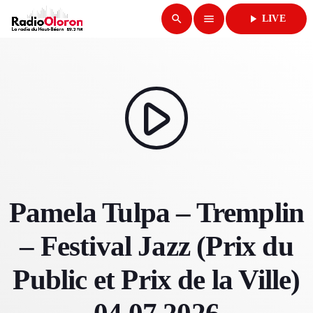
search
menu
play_arrow
LIVE
close
play_arrow
RADIO OLORON
play_arrow
ACCUEIL
Pamela Tulpa – Tremplin
PROGRAMMES & ÉMISSIONS
– Festival Jazz (Prix du
TITRES DIFFUSÉS
Public et Prix de la Ville)
PODCASTS
ACTUALITÉS