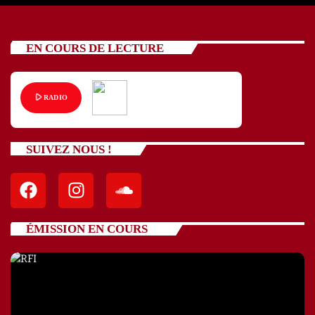
EN COURS DE LECTURE
play_arrow
RADIO
SUIVEZ NOUS !
ÉMISSION EN COURS