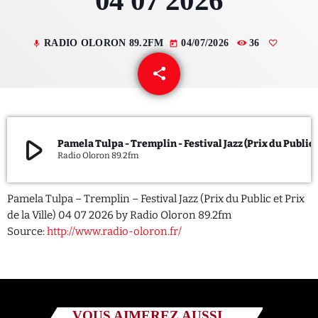
04 07 2026
QUI SOMMES NOUS ?
RADIO OLORON 89.2FM
04/07/2026
36
mic
today
CONTACT
share
email
ADHÉRER OU SOUTENIR
play_arrow
Pamela Tulpa - Tremplin - Festival Jazz (Prix d
Radio Oloron 89.2fm
Archives
Pamela Tulpa – Tremplin – Festival Jazz (Prix du Public et Prix
juillet 2026
de la Ville) 04 07 2026 by Radio Oloron 89.2fm
Source:
http://www.radio-oloron.fr/
octobre 2025
septembre 2025
août 2025
VOUS AIMEREZ AUSSI