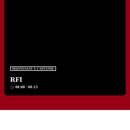
MAINTENANT À L’ANTENNE
RFI
08:00 - 08:15
access_time