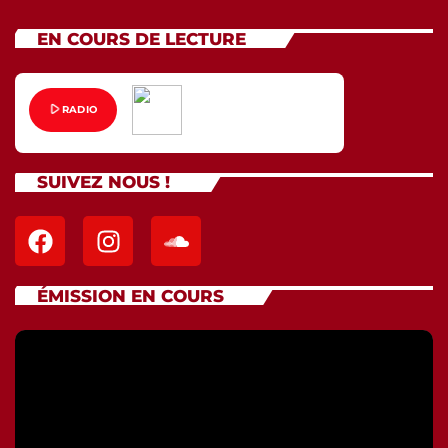
EN COURS DE LECTURE
play_arrow
RADIO
SUIVEZ NOUS !
ÉMISSION EN COURS