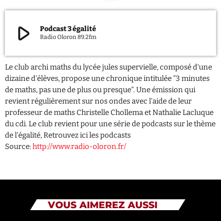
QUI SOMMES NOUS ?
play_arrow
Podcast 3 égalité
Radio Oloron 89.2fm
CONTACT
ADHÉRER OU SOUTENIR
Le club archi maths du lycée jules supervielle, composé d’une
dizaine d’élèves, propose une chronique intitulée “3 minutes
de maths, pas une de plus ou presque”. Une émission qui
revient régulièrement sur nos ondes avec l’aide de leur
professeur de maths Christelle Chollema et Nathalie Lacluque
Archives
du cdi. Le club revient pour une série de podcasts sur le thème
de l’égalité, Retrouvez ici les podcasts
juillet 2026
Source:
http://www.radio-oloron.fr/
octobre 2025
septembre 2025
août 2025
VOUS AIMEREZ AUSSI