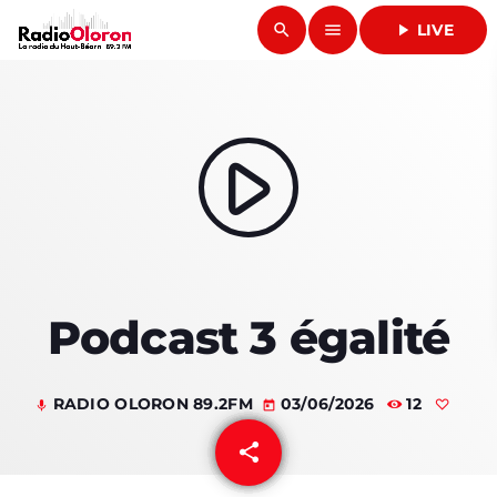
search
menu
play_arrow
LIVE
close
play_arrow
RADIO OLORON
play_arrow
ACCUEIL
Podcast 3 égalité
PROGRAMMES & ÉMISSIONS
TITRES DIFFUSÉS
RADIO OLORON 89.2FM
03/06/2026
12
mic
today
PODCASTS
share
email
ACTUALITÉS