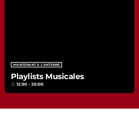
MAINTENANT À L’ANTENNE
Playlists Musicales
12:30 - 20:00
access_time