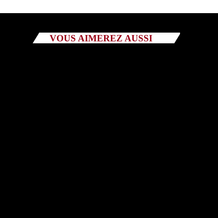
Catégories
VOUS AIMEREZ AUSSI
Non catégorisé
Sports
ÉMISSIONS À VENIR