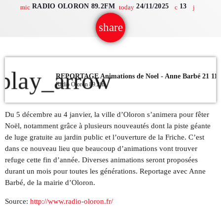
RADIO OLORON 89.2FM
24/11/2025
13
mic
today
QUI SOMMES NOUS ?
share
email
CONTACT
ADHÉRER OU SOUTENIR
play_arrow
REPORTAGE Animations de Noel - Anne Barbé 21 11 
Radio Oloron 89.2fm
Du 5 décembre au 4 janvier, la ville d’Oloron s’animera pour fêter
Archives
Noël, notamment grâce à plusieurs nouveautés dont la piste géante
de luge gratuite au jardin public et l’ouverture de la Friche. C’est
juillet 2026
dans ce nouveau lieu que beaucoup d’animations vont trouver
refuge cette fin d’année. Diverses animations seront proposées
octobre 2025
durant un mois pour toutes les générations. Reportage avec Anne
Barbé, de la mairie d’Oloron.
septembre 2025
Source:
http://www.radio-oloron.fr/
août 2025