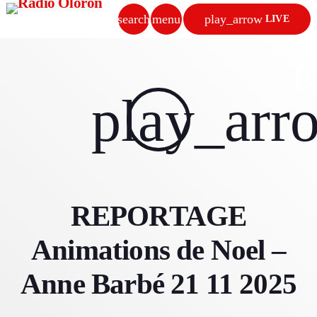
search
menu
play_arrow
LIVE
close
p
play_arrow
play_arr
RADIO OLORON
ACCUEIL
REPORTAGE
PROGRAMMES & ÉMISSIONS
Animations de Noel –
TITRES DIFFUSÉS
Anne Barbé 21 11 2025
PODCASTS
ACTUALITÉS