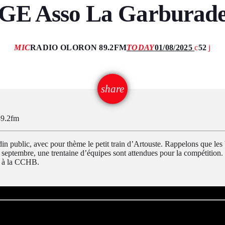
 Asso La Garburade 
MIC
RADIO OLORON 89.2FM
TODAY
01/08/2025
52
email
share
89.2fm
n public, avec pour thème le petit train d’Artouste. Rappelons que les
r septembre, une trentaine d’équipes sont attendues pour la compétition.
e à la CCHB.