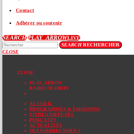
Contact
Adhérer ou soutenir
SEARCH
PLAY_ARROW
LIVE
SEARCH
RECHERCHER
CLOSE
CLOSE
PLAY_ARROW
RADIO OLORON
ACCUEIL
PROGRAMMES & ÉMISSIONS
TITRES DIFFUSÉS
PODCASTS
ACTUALITÉS
QUI SOMMES NOUS ?