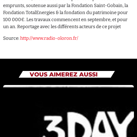
emprunts, soutenue aussi par la Fondation Saint-Gobain, la
Fondation TotalEnergies & la fondation du patrimoine pour
Catégories
100 000€. Les travaux commencent en septembre, et pour
un an. Reportage avec les différents acteurs de ce projet
Non catégorisé
Source:
http://www.radio-oloron.fr/
Sports
ÉMISSIONS À VENIR
VOUS AIMEREZ AUSSI
Playlists Musicales
19:00 - 00:00
Playlists Musicales
00:00 - 08:00
RFI