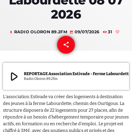
Labourdette 08 07
2026
QUI SOMMES NOUS ?
CONTACT
RADIO OLORON 89.2FM
09/07/2026
31
mic
today
ADHÉRER OU SOUTENIR
share
email
Archives
play_arrow
REPORTAGE Association Estivade - Ferme Labourdette 08 07 2026
Radio Oloron 89.2fm
juillet 2026
L’association Estivade va créer des logements à destination
octobre 2025
des jeunes à la ferme Labourdette, chemin des Ourtigous. La
septembre 2025
structure disposera de 22 logements pour 27 places, afin de
répondre à un besoin d’hébergement temporaire pour jeunes
août 2025
actifs, en formation ou en recherche d’emploi.. Le projet est
chiffré à 3M€, avec des soutiens publics et privés et des