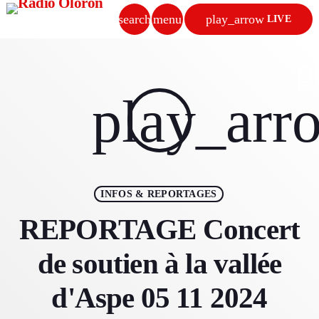
search
menu
play_arrow
LIVE
close
p
play_arrow
play_arr
RADIO OLORON
ACCUEIL
INFOS & REPORTAGES
PROGRAMMES & ÉMISSIONS
REPORTAGE Concert
TITRES DIFFUSÉS
de soutien à la vallée
PODCASTS
d'Aspe 05 11 2024
ACTUALITÉS