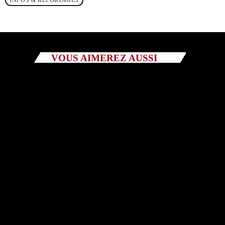
INFOS & REPORTAGES
Catégories
Non catégorisé
VOUS AIMEREZ AUSSI
Sports
ÉMISSIONS À VENIR