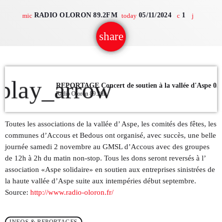
RADIO OLORON 89.2FM
05/11/2024
1
mic
today
QUI SOMMES NOUS ?
share
email
CONTACT
ADHÉRER OU SOUTENIR
play_arrow
Radio Oloron 89.2fm
Archives
Toutes les associations de la vallée d’ Aspe, les comités des fêtes, les
communes d’Accous et Bedous ont organisé, avec succès, une belle
juillet 2026
journée samedi 2 novembre au GMSL d’Accous avec des groupes
de 12h à 2h du matin non-stop. Tous les dons seront reversés à l’
octobre 2025
association «Aspe solidaire» en soutien aux entreprises sinistrées de
la haute vallée d’Aspe suite aux intempéries début septembre.
septembre 2025
Source:
http://www.radio-oloron.fr/
août 2025