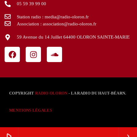
05 59 39 99 00
Station radio : media@radio-oloron.fr
Association : association@radio-oloron.fr
59 Avenue du 14 Juillet 64400 OLORON SAINTE-MARIE
COPYRIGHT
RADIO OLORON
- LA RADIO DU HAUT-BÉARN.
MENTIONS LÉGALES
play_arrow
keyboard_arrow_right