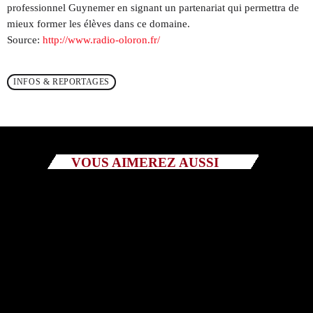
professionnel Guynemer en signant un partenariat qui permettra de
mieux former les élèves dans ce domaine.
Catégories
Source:
http://www.radio-oloron.fr/
Non catégorisé
INFOS & REPORTAGES
Sports
ÉMISSIONS À VENIR
VOUS AIMEREZ AUSSI