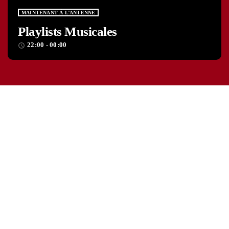
MAINTENANT À L’ANTENNE
Playlists Musicales
22:00 - 00:00
access_time