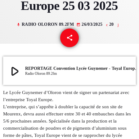
Europe 25 03 2025
QUI SOMMES NOUS ?
RADIO OLORON 89.2FM
26/03/2025
20
mic
today
CONTACT
share
email
ADHÉRER OU SOUTENIR
play_arrow
REPORTAGE Convention Lycée Guynemer - Toyal Europe 25 03
Radio Oloron 89.2fm
Archives
juillet 2026
Le Lycée Guynemer d’Oloron vient de signer un partenariat avec
l’entreprise Toyal Europe.
octobre 2025
L’entreprise, qui s’apprête à doubler la capacité de son site de
Mourenx, devra aussi effectuer entre 30 et 40 embauches dans les
septembre 2025
5/6 prochaines années. Spécialisée dans la production et la
août 2025
commercialisation de poudres et de pigments d’aluminium sous
forme de pâtes, Toyal Europe vient de se rapprocher du lycée