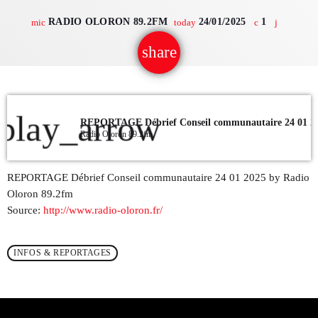
RADIO OLORON 89.2FM
24/01/2025
1
mic
today
QUI SOMMES NOUS ?
share
email
CONTACT
ADHÉRER OU SOUTENIR
play_arrow
REPORTAGE Débrief Conseil communautaire 24 01 2
Radio Oloron 89.2fm
Archives
REPORTAGE Débrief Conseil communautaire 24 01 2025 by Radio
Oloron 89.2fm
juillet 2026
Source:
http://www.radio-oloron.fr/
octobre 2025
INFOS & REPORTAGES
septembre 2025
août 2025