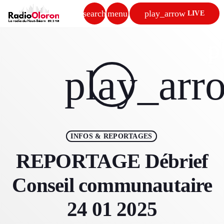
search
menu
play_arrow
LIVE
close
p
play_arrow
play_arr
RADIO OLORON
ACCUEIL
INFOS & REPORTAGES
PROGRAMMES & ÉMISSIONS
REPORTAGE Débrief
TITRES DIFFUSÉS
Conseil communautaire
PODCASTS
24 01 2025
ACTUALITÉS