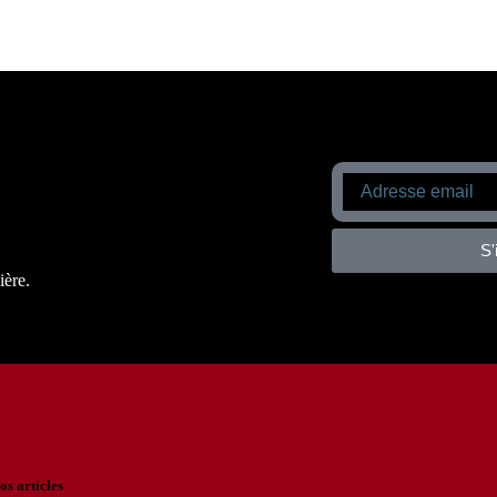
S'
ière.
os articles