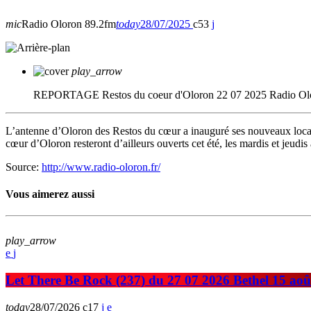
mic
Radio Oloron 89.2fm
today
28/07/2025
53
play_arrow
REPORTAGE Restos du coeur d'Oloron 22 07 2025
Radio Ol
L’antenne d’Oloron des Restos du cœur a inauguré ses nouveaux loca
cœur d’Oloron resteront d’ailleurs ouverts cet été, les mardis et jeu
Source:
http://www.radio-oloron.fr/
Vous aimerez aussi
play_arrow
Let There Be Rock (237) du 27 07 2026 Bethel 15 aoû
today
28/07/2026
17