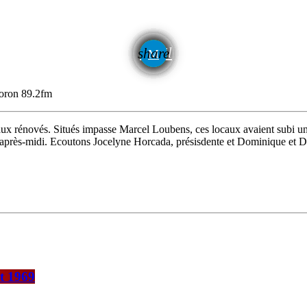
email
share
oron 89.2fm
ux rénovés. Situés impasse Marcel Loubens, ces locaux avaient subi un
dis après-midi. Ecoutons Jocelyne Horcada, présisdente et Dominique et D
t 1969