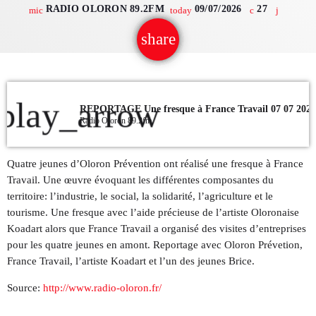
RADIO OLORON 89.2FM
09/07/2026
27
mic
today
QUI SOMMES NOUS ?
share
email
CONTACT
ADHÉRER OU SOUTENIR
play_arrow
REPORTAGE Une fresque à France Travail 07 07 2026
Radio Oloron 89.2fm
Quatre jeunes d’Oloron Prévention ont réalisé une fresque à France
Archives
Travail. Une œuvre évoquant les différentes composantes du
territoire: l’industrie, le social, la solidarité, l’agriculture et le
juillet 2026
tourisme. Une fresque avec l’aide précieuse de l’artiste Oloronaise
Koadart alors que France Travail a organisé des visites d’entreprises
octobre 2025
pour les quatre jeunes en amont. Reportage avec Oloron Prévetion,
France Travail, l’artiste Koadart et l’un des jeunes Brice.
septembre 2025
Source:
http://www.radio-oloron.fr/