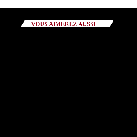
Catégories
Non catégorisé
VOUS AIMEREZ AUSSI
Sports
ÉMISSIONS À VENIR