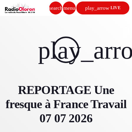
search
menu
play_arrow
LIVE
close
p
play_arrow
play_arr
RADIO OLORON
ACCUEIL
REPORTAGE Une
PROGRAMMES & ÉMISSIONS
fresque à France Travail
TITRES DIFFUSÉS
07 07 2026
PODCASTS
ACTUALITÉS