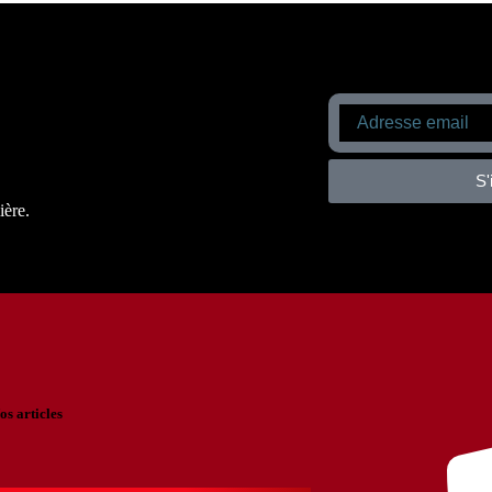
S'
ière.
os articles