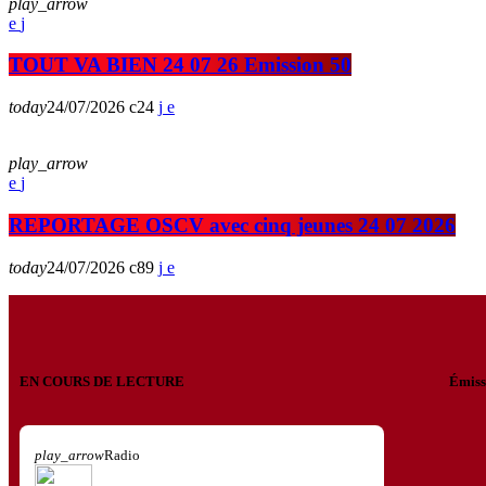
play_arrow
TOUT VA BIEN 24 07 26 Emission 50
today
24/07/2026
24
play_arrow
REPORTAGE OSCV avec cinq jeunes 24 07 2026
today
24/07/2026
89
EN COURS DE LECTURE
Émiss
play_arrow
Radio