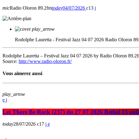
mic
Radio Oloron 89.2fm
today
04/07/2026
13
play_arrow
Rodolphe Lauretta - Festival Jazz 04 07 2026
Radio Oloron 89
Rodolphe Lauretta – Festival Jazz 04 07 2026 by Radio Oloron 89.2
Source:
http://www.radio-oloron.fr/
Vous aimerez aussi
play_arrow
Let There Be Rock (237) du 27 07 2026 Bethel 15 aoû
today
28/07/2026
17