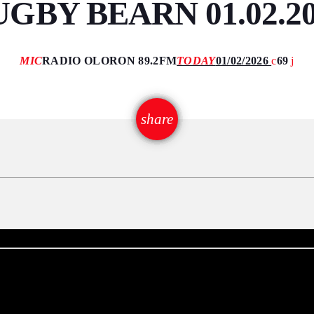
GBY BEARN 01.02.2
MIC
RADIO OLORON 89.2FM
TODAY
01/02/2026
69
email
share