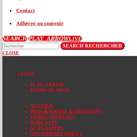
Contact
Adhérer ou soutenir
SEARCH
PLAY_ARROW
LIVE
SEARCH
RECHERCHER
CLOSE
CLOSE
PLAY_ARROW
RADIO OLORON
ACCUEIL
PROGRAMMES & ÉMISSIONS
TITRES DIFFUSÉS
PODCASTS
ACTUALITÉS
QUI SOMMES NOUS ?