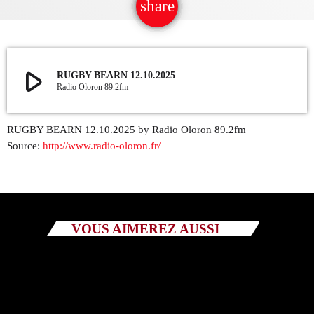
share
email
QUI SOMMES NOUS ?
CONTACT
play_arrow
RUGBY BEARN 12.10.2025
Radio Oloron 89.2fm
ADHÉRER OU SOUTENIR
RUGBY BEARN 12.10.2025 by Radio Oloron 89.2fm
Source:
http://www.radio-oloron.fr/
Archives
juillet 2026
VOUS AIMEREZ AUSSI
octobre 2025
septembre 2025
août 2025