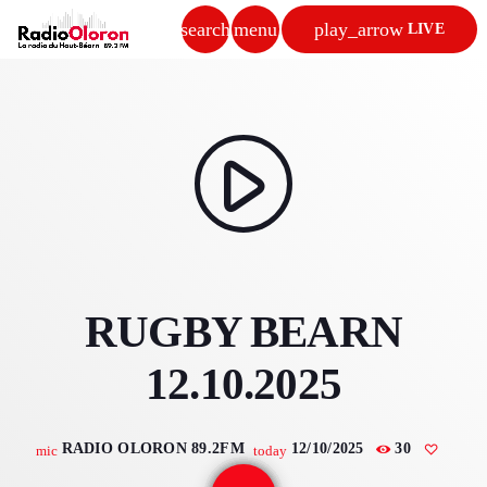
search
menu
play_arrow
LIVE
close
play_arrow
RADIO OLORON
play_arrow
ACCUEIL
RUGBY BEARN
PROGRAMMES & ÉMISSIONS
12.10.2025
TITRES DIFFUSÉS
PODCASTS
RADIO OLORON 89.2FM
12/10/2025
30
mic
today
ACTUALITÉS