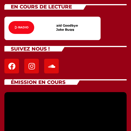
EN COURS DE LECTURE
Never Said Goodbye
play_arrow
RADIO
Jake Bugg
SUIVEZ NOUS !
ÉMISSION EN COURS