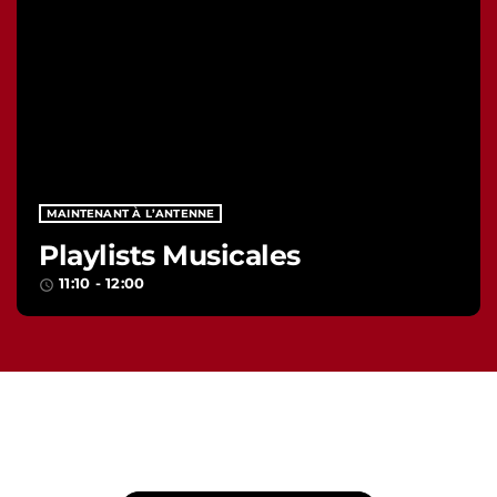
MAINTENANT À L’ANTENNE
Playlists Musicales
11:10 - 12:00
access_time