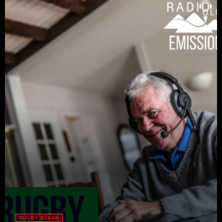
Catégories
Non catégorisé
Sports
ÉMISSIONS À VENIR
Playlists Musicales
11:10 - 12:00
RFI
12:00 - 12:10
Infos & Reportages
12:10 - 12:45
RUGBY BÉARN