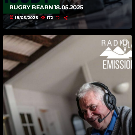
RUGBY BEARN 18.05.2025
today
18/05/2025
172