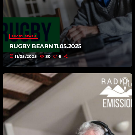
RUGBY BÉARN
RUGBY BEARN 11.05.2025
today
11/05/2025
30
6