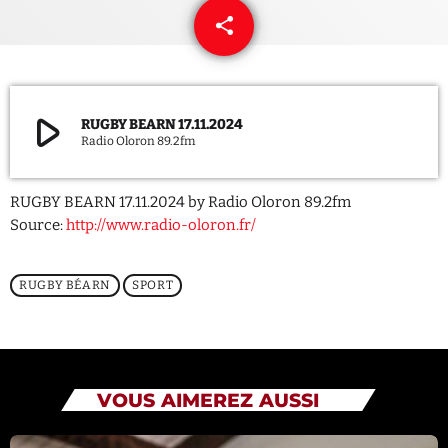
share
email
QUI SOMMES NOUS ?
CONTACT
play_arrow
RUGBY BEARN 17.11.2024
ADHÉRER OU SOUTENIR
Radio Oloron 89.2fm
RUGBY BEARN 17.11.2024 by Radio Oloron 89.2fm
Source:
http://www.radio-oloron.fr/
Archives
RUGBY BÉARN
SPORT
juillet 2026
octobre 2025
septembre 2025
VOUS AIMEREZ AUSSI