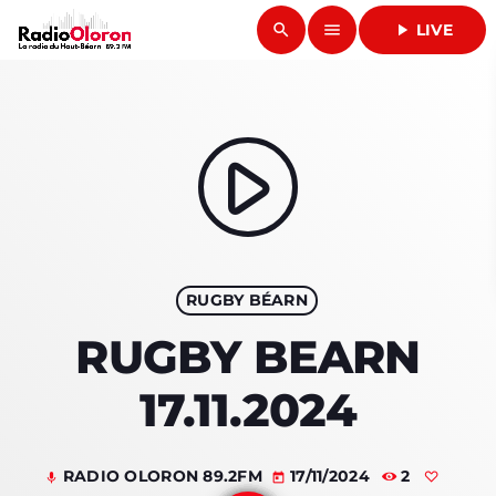
search
menu
play_arrow
LIVE
close
play_arrow
RADIO OLORON
play_arrow
ACCUEIL
RUGBY BÉARN
PROGRAMMES & ÉMISSIONS
RUGBY BEARN
TITRES DIFFUSÉS
17.11.2024
PODCASTS
RADIO OLORON 89.2FM
17/11/2024
2
mic
today
ACTUALITÉS