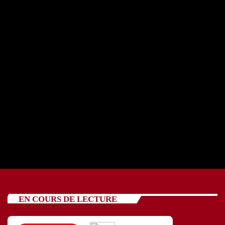
REPORTAGE OSCV avec cinq jeunes 24 07 2026
today
24/07/2026
88
EN COURS DE LECTURE