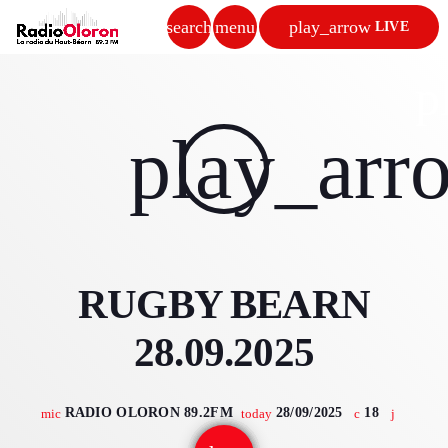
search
menu
play_arrow
LIVE
close
p
play_arrow
play_arr
RADIO OLORON
ACCUEIL
RUGBY BEARN
PROGRAMMES & ÉMISSIONS
28.09.2025
TITRES DIFFUSÉS
PODCASTS
RADIO OLORON 89.2FM
28/09/2025
18
mic
today
ACTUALITÉS