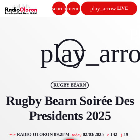
search
menu
play_arrow
LIVE
close
p
play_arrow
play_arr
RADIO OLORON
ACCUEIL
RUGBY BÉARN
PROGRAMMES & ÉMISSIONS
Rugby Bearn Soirée Des
TITRES DIFFUSÉS
Presidents 2025
PODCASTS
RADIO OLORON 89.2FM
02/03/2025
142
19
mic
today
ACTUALITÉS