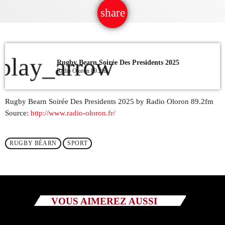
share
email
QUI SOMMES NOUS ?
19
CONTACT
play_arrow
Rugby Bearn Soirée Des Presidents 2025
ADHÉRER OU SOUTENIR
Radio Oloron 89.2fm
Rugby Bearn Soirée Des Presidents 2025 by Radio Oloron 89.2fm
Source:
http://www.radio-oloron.fr/
Archives
RUGBY BÉARN
SPORT
juillet 2026
octobre 2025
septembre 2025
VOUS AIMEREZ AUSSI