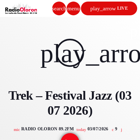
search
menu
play_arrow
LIVE
close
p
play_arrow
play_arr
RADIO OLORON
ACCUEIL
Trek – Festival Jazz (03
PROGRAMMES & ÉMISSIONS
07 2026)
TITRES DIFFUSÉS
PODCASTS
RADIO OLORON 89.2FM
03/07/2026
9
mic
today
ACTUALITÉS