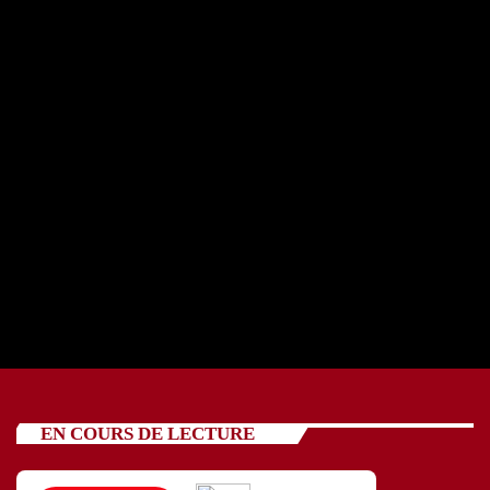
REPORTAGE OSCV avec cinq jeunes 24 07 2026
today
24/07/2026
89
EN COURS DE LECTURE