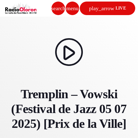
search
menu
play_arrow
LIVE
close
play_arrow
RADIO OLORON
play_arrow
ACCUEIL
Tremplin – Vowski
PROGRAMMES & ÉMISSIONS
(Festival de Jazz 05 07
TITRES DIFFUSÉS
2025) [Prix de la Ville]
PODCASTS
ACTUALITÉS