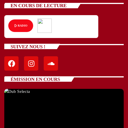
EN COURS DE LECTURE
play_arrow
RADIO
SUIVEZ NOUS !
ÉMISSION EN COURS