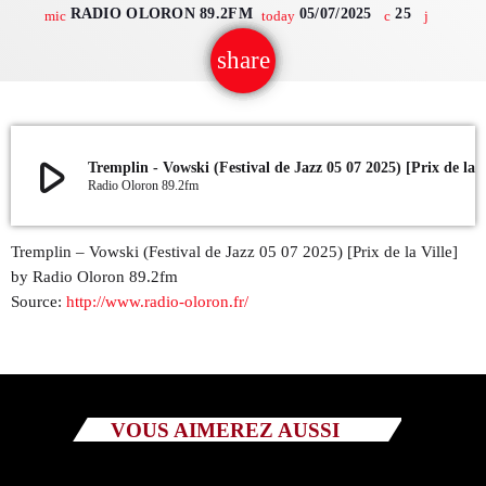
RADIO OLORON 89.2FM
05/07/2025
25
mic
today
QUI SOMMES NOUS ?
share
email
CONTACT
ADHÉRER OU SOUTENIR
play_arrow
Tremplin - Vowski (Festival de Jazz 05 07 2025)
Radio Oloron 89.2fm
Tremplin – Vowski (Festival de Jazz 05 07 2025) [Prix de la Ville]
Archives
by Radio Oloron 89.2fm
Source:
http://www.radio-oloron.fr/
juillet 2026
octobre 2025
septembre 2025
VOUS AIMEREZ AUSSI
août 2025