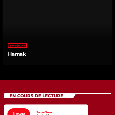
22:00 - 23:00
EMISSIONS
Hamak
EN COURS DE LECTURE
Radio Oloron
play_arrow
RADIO