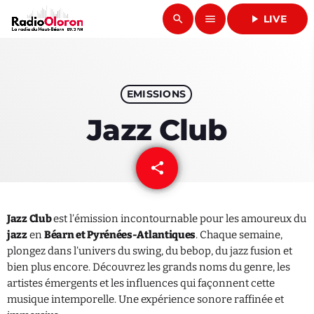
search
menu
play_arrow
LIVE
close
play_arrow
EMISSIONS
RADIO OLORON
Jazz Club
share
email
ACCUEIL
PROGRAMMES & ÉMISSIONS
Jazz Club
est l’émission incontournable pour les amoureux du
jazz
en
Béarn et Pyrénées-Atlantiques
. Chaque semaine,
TITRES DIFFUSÉS
plongez dans l’univers du swing, du bebop, du jazz fusion et
bien plus encore. Découvrez les grands noms du genre, les
PODCASTS
artistes émergents et les influences qui façonnent cette
musique intemporelle. Une expérience sonore raffinée et
ACTUALITÉS