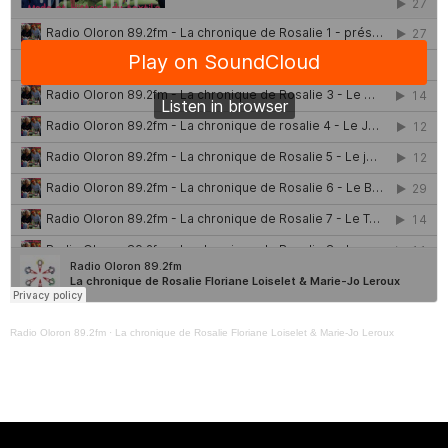
QUI SOMMES NOUS ?
CONTACT
ADHÉRER OU SOUTENIR
Archives
juillet 2026
octobre 2025
Radio Oloron 89.2fm
·
La chronique de Rosalie Floriane Loiselet & Marie-Jo Leroux
septembre 2025
août 2025