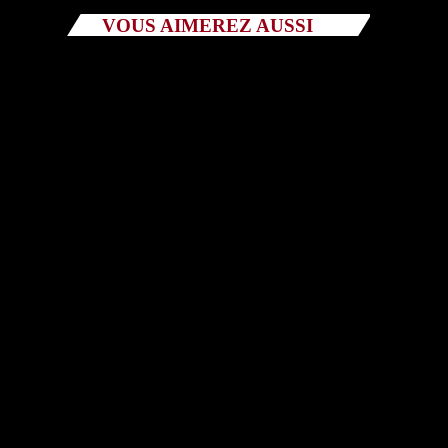
VOUS AIMEREZ AUSSI
Catégories
Non catégorisé
Sports
ÉMISSIONS À VENIR
EMISSIONS
Tout Va Bien