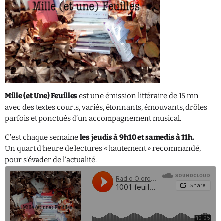
QUI SOMMES NOUS ?
CONTACT
ADHÉRER OU SOUTENIR
Mille (et Une) Feuilles
est une émission littéraire de 15 mn
avec des textes courts, variés, étonnants, émouvants, drôles
parfois et ponctués d’un accompagnement musical.
Archives
C’est chaque semaine
les jeudis à 9h10 et samedis à 11h.
juillet 2026
Un quart d’heure de lectures « hautement » recommandé,
pour s’évader de l’actualité.
octobre 2025
septembre 2025
août 2025