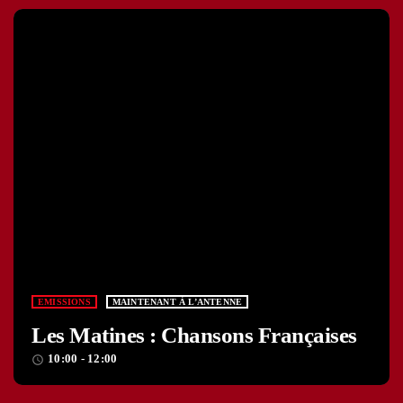
EMISSIONS
MAINTENANT À L’ANTENNE
Les Matines : Chansons Françaises
10:00 - 12:00
access_time