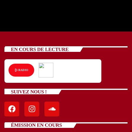
Hamak
EN COURS DE LECTURE
play_arrow
RADIO
SUIVEZ NOUS !
ÉMISSION EN COURS