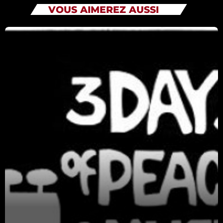
VOUS AIMEREZ AUSSI
Catégories
Non catégorisé
Sports
ÉMISSIONS À VENIR
Infos & Reportages
12:10 - 12:45
La Promenade Musicale de Bernard
12:45 - 14:00
Tout Va Bien