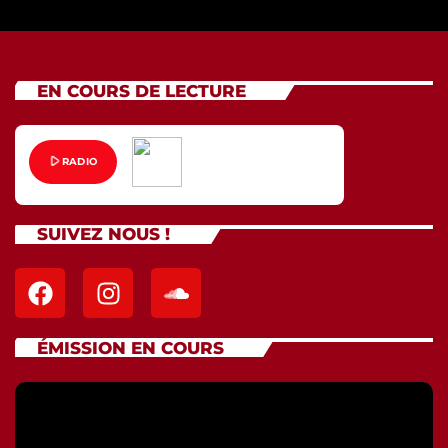
EN COURS DE LECTURE
play_arrow
RADIO
SUIVEZ NOUS !
ÉMISSION EN COURS