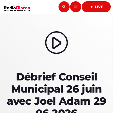
search
menu
play_arrow
LIVE
close
play_arrow
RADIO OLORON
play_arrow
ACCUEIL
Débrief Conseil
PROGRAMMES & ÉMISSIONS
Municipal 26 juin
TITRES DIFFUSÉS
avec Joel Adam 29
PODCASTS
ACTUALITÉS