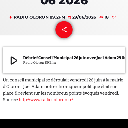
06 2026
QUI SOMMES NOUS ?
RADIO OLORON 89.2FM
29/06/2026
18
mic
today
CONTACT
share
email
ADHÉRER OU SOUTENIR
play_arrow
Débrief Conseil Municipal 
Radio Oloron 89.2fm
Archives
Un conseil municipal se déroulait vendredi 26 juin à la mairie
juillet 2026
d’Oloron . Joel Adam notre chroniqueur politique était sur
place, il revient sur les nombreux points évoqués vendredi.
octobre 2025
Source:
http://www.radio-oloron.fr/
septembre 2025
août 2025