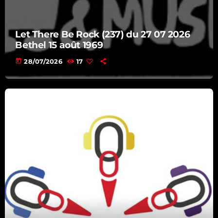
14:00 - 16:00
Let There Be Rock (237) du 27 07 2026
Bethel 15 août 1969
today
28/07/2026
17