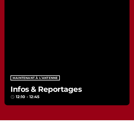
MAINTENANT À L’ANTENNE
Infos & Reportages
12:10 - 12:45
access_time