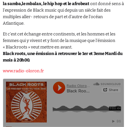
la samba,le mbalax, le hip hop et le afrobeat
ont donné sens à
l’expression de Black music qui depuis un siècle fait des
Catégories
multiples aller- retours de part et d’autre de l’océan
Atlantique.
Non catégorisé
Et c’est cet échange entre continents, et les hommes et les
Sports
femmes qui y vivent et y font de la musique que l’émission
« Blackroots » veut mettre en avant.
Black roots, une émission à retrouver le 1er et 3eme Mardi du
ÉMISSIONS À VENIR
mois à 20h00.
www.radio-oloron.fr