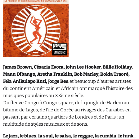
QUI SOMMES NOUS ?
CONTACT
ADHÉRER OU SOUTENIR
James Brown, Césaria Evora, John Lee Hooker, Billie Holiday,
Manu Dibango, Aretha Franklin, Bob Marley, Rokia Traoré,
Archives
Fela Anikulapo Kuti, Jorge Ben
et beaucoup d’autres artistes
du continent Américain et Africain ont marqué l’histoire des
juillet 2026
musiques populaires au XXème siècle.
Du fleuve Congo à Congo square, de la jungle de Harlem au
octobre 2025
bitume de Lagos, de l’ile de Gorée au rivages des Caraïbes en
septembre 2025
passant par certains quartiers de Londres et de Paris ; un
multitude de styles musicaux et de sons.
août 2025
Le jazz, le blues, la soul, le salsa, le reggae, la cumbia, le funk ,