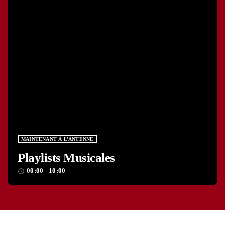
MAINTENANT À L’ANTENNE
Playlists Musicales
00:00 - 10:00
access_time