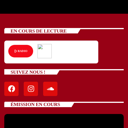
EN COURS DE LECTURE
play_arrow
RADIO
SUIVEZ NOUS !
ÉMISSION EN COURS