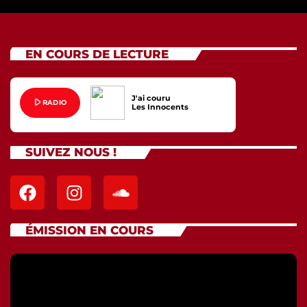
EN COURS DE LECTURE
J'ai couru
play_arrow
RADIO
Les Innocents
SUIVEZ NOUS !
ÉMISSION EN COURS