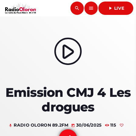
search
menu
play_arrow
LIVE
close
play_arrow
RADIO OLORON
play_arrow
ACCUEIL
Emission CMJ 4 Les
PROGRAMMES & ÉMISSIONS
drogues
TITRES DIFFUSÉS
PODCASTS
RADIO OLORON 89.2FM
30/06/2025
115
mic
today
ACTUALITÉS