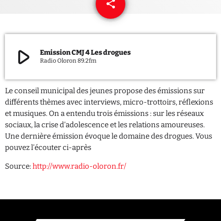
share
email
QUI SOMMES NOUS ?
CONTACT
play_arrow
Emission CMJ 4 Les drogues
Radio Oloron 89.2fm
ADHÉRER OU SOUTENIR
Le conseil municipal des jeunes propose des émissions sur
différents thèmes avec interviews, micro-trottoirs, réflexions
et musiques. On a entendu trois émissions : sur les réseaux
Archives
sociaux, la crise d’adolescence et les relations amoureuses.
Une dernière émission évoque le domaine des drogues. Vous
juillet 2026
pouvez l’écouter ci-après
octobre 2025
Source:
http://www.radio-oloron.fr/
septembre 2025
août 2025