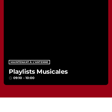
MAINTENANT À L’ANTENNE
Playlists Musicales
09:10 - 10:00
access_time