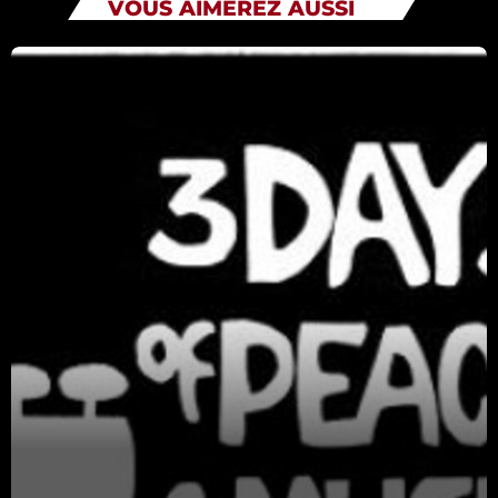
VOUS AIMEREZ AUSSI
Catégories
Non catégorisé
Sports
ÉMISSIONS À VENIR
Playlists Musicales
09:10 - 10:00
Informations
10:00 - 10:10
Playlists Musicales