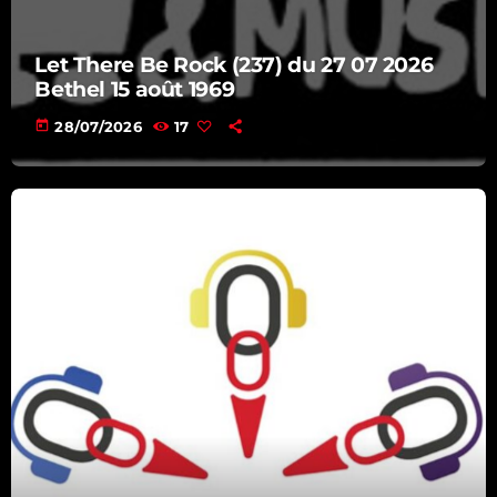
10:10 - 11:00
Let There Be Rock (237) du 27 07 2026
Bethel 15 août 1969
today
28/07/2026
17