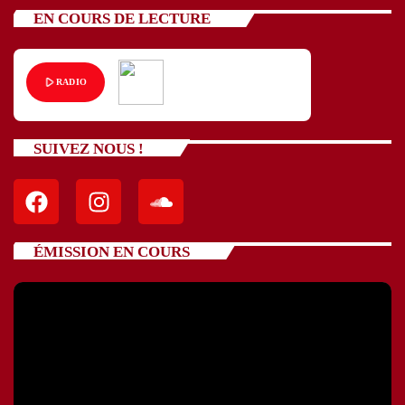
EN COURS DE LECTURE
play_arrow
RADIO
SUIVEZ NOUS !
ÉMISSION EN COURS