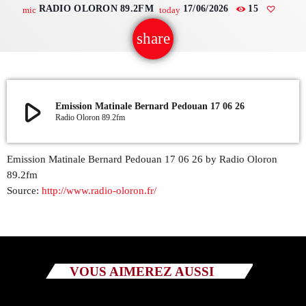
RADIO OLORON 89.2FM
17/06/2026
15
mic
today
QUI SOMMES NOUS ?
share
email
CONTACT
ADHÉRER OU SOUTENIR
play_arrow
Emission Matinale Bernard Pedouan 17 06 26
Radio Oloron 89.2fm
Emission Matinale Bernard Pedouan 17 06 26 by Radio Oloron
Archives
89.2fm
Source:
http://www.radio-oloron.fr/
juillet 2026
octobre 2025
septembre 2025
VOUS AIMEREZ AUSSI