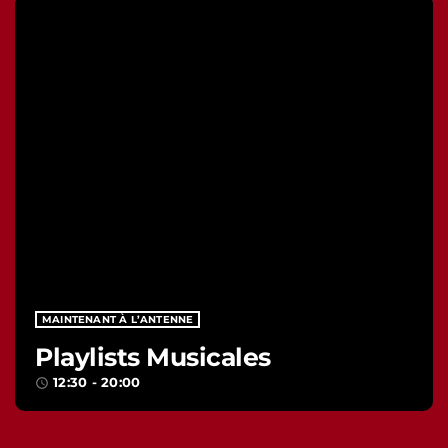
MAINTENANT À L’ANTENNE
Playlists Musicales
12:30 - 20:00
access_time