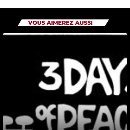
Catégories
VOUS AIMEREZ AUSSI
Non catégorisé
Sports
ÉMISSIONS À VENIR
Playlists Musicales
12:30 - 20:00
Tout Va Bien
20:00 - 22:00
Playlists Musicales