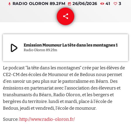
RADIO OLORON 89.2FM
26/06/2026
41
3
mic
today
QUI SOMMES NOUS ?
share
email
3
CONTACT
ADHÉRER OU SOUTENIR
play_arrow
Emission Moumour La tête dans les montagnes 1
Radio Oloron 89.2fm
Le podcast “la tête dans les montagnes” crée par les élèves de
Archives
CE2-CM des écoles de Moumour et de Bedous nous permet
d’en savoir un peu plus sur le pastoralisme en Béarn. Des
juillet 2026
émissions en partenariat avec l’association des éleveurs et
transhumants du Béarn, Radio Oloron, et les bergers et
octobre 2025
bergères du territoire. lundi et mardi, place à l’école de
Bedous, jeudi et vendredi, l’école de moumour.
septembre 2025
Source:
http://www.radio-oloron.fr/
août 2025