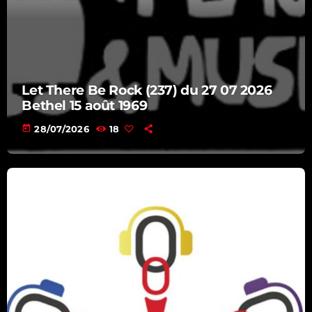
22:00 - 23:00
Let There Be Rock (237) du 27 07 2026
Bethel 15 août 1969
today
28/07/2026
18