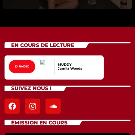
EN COURS DE LECTURE
MUDDY
play_arrow
RADIO
Jamila Woods
SUIVEZ NOUS !
ÉMISSION EN COURS