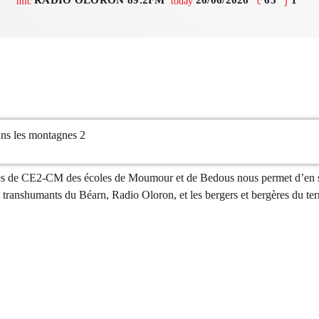
mic
today
octobre 2025
septembre 20
août 2025
ns les montagnes 2
Catégo
èves de CE2-CM des écoles de Moumour et de Bedous nous permet d’en s
Non catégoris
 transhumants du Béarn, Radio Oloron, et les bergers et bergères du terri
Sports
ÉMISSIONS À