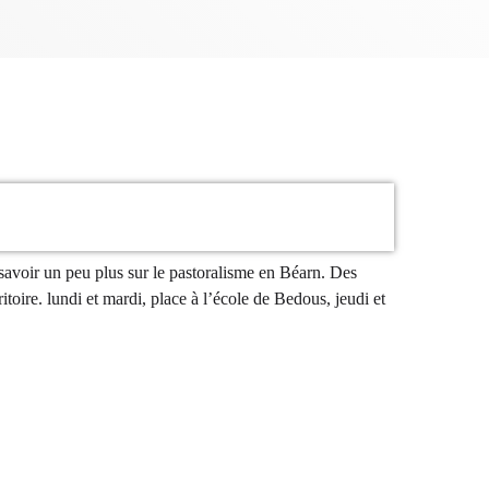
25
ries
avoir un peu plus sur le pastoralisme en Béarn. Des
é
toire. lundi et mardi, place à l’école de Bedous, jeudi et
 VENIR