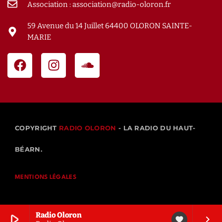
Association : association@radio-oloron.fr
59 Avenue du 14 Juillet 64400 OLORON SAINTE-
MARIE
COPYRIGHT
RADIO OLORON
- LA RADIO DU HAUT-
BÉARN.
MENTIONS LÉGALES
Radio Oloron
play_arrow
keyboard_arrow_right
favorite