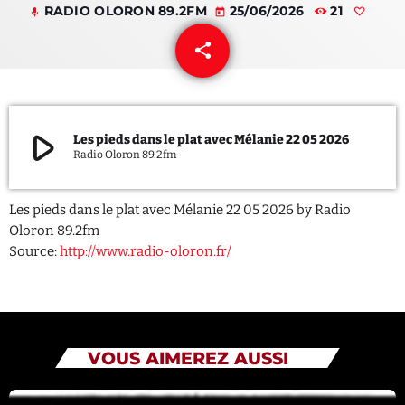
RADIO OLORON 89.2FM
25/06/2026
21
mic
today
QUI SOMMES NOUS ?
share
email
CONTACT
ADHÉRER OU SOUTENIR
play_arrow
Les pieds dans le plat avec Mélanie 22 05 2026
Radio Oloron 89.2fm
Les pieds dans le plat avec Mélanie 22 05 2026 by Radio
Archives
Oloron 89.2fm
Source:
http://www.radio-oloron.fr/
juillet 2026
octobre 2025
septembre 2025
VOUS AIMEREZ AUSSI
août 2025