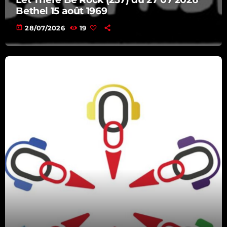
08:15 - 09:00
Bethel 15 août 1969
today
28/07/2026
19