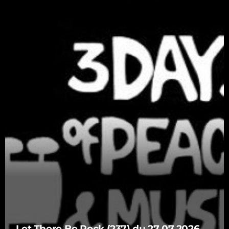
Catégories
Non catégorisé
Sports
ÉMISSIONS À VENIR
Playlists Musicales
00:00 - 08:00
RFI
08:00 - 08:15
Matinale
Let There Be Rock (237) du 27 07 2026