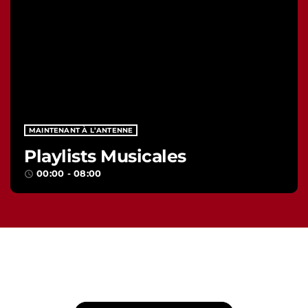
MAINTENANT À L’ANTENNE
Playlists Musicales
00:00 - 08:00
access_time