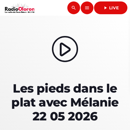
search
menu
play_arrow
LIVE
close
play_arrow
RADIO OLORON
play_arrow
ACCUEIL
Les pieds dans le
PROGRAMMES & ÉMISSIONS
plat avec Mélanie
TITRES DIFFUSÉS
22 05 2026
PODCASTS
ACTUALITÉS