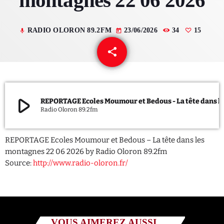
montagnes 22 06 2026
QUI SOMMES NOUS ?
RADIO OLORON 89.2FM
23/06/2026
34
15
mic
today
CONTACT
share
email
15
ADHÉRER OU SOUTENIR
play_arrow
REPORTAGE Ecoles Moumour et Bedous - La tête da
Radio Oloron 89.2fm
Archives
REPORTAGE Ecoles Moumour et Bedous – La tête dans les
juillet 2026
montagnes 22 06 2026 by Radio Oloron 89.2fm
Source:
http://www.radio-oloron.fr/
octobre 2025
septembre 2025
août 2025
VOUS AIMEREZ AUSSI