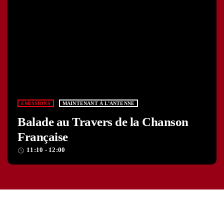
EMISSIONS
MAINTENANT À L’ANTENNE
Balade au Travers de la Chanson
Française
11:10 - 12:00
access_time