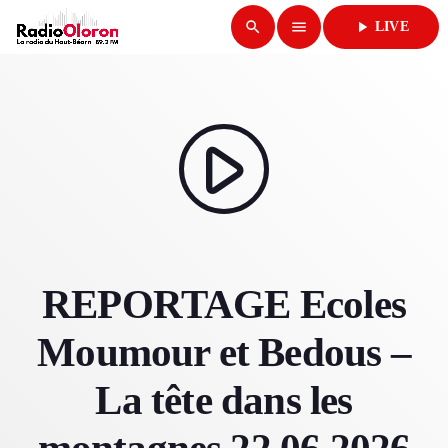
search
menu
play_arrow
LIVE
close
play_arrow
RADIO OLORON
play_arrow
ACCUEIL
REPORTAGE Ecoles
PROGRAMMES & ÉMISSIONS
Moumour et Bedous –
TITRES DIFFUSÉS
La tête dans les
PODCASTS
ACTUALITÉS