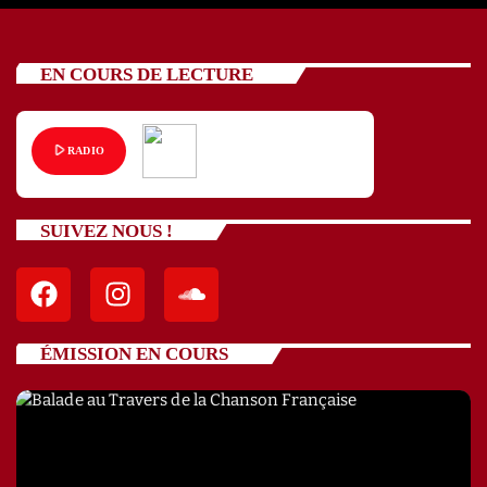
EN COURS DE LECTURE
play_arrow
RADIO
SUIVEZ NOUS !
ÉMISSION EN COURS