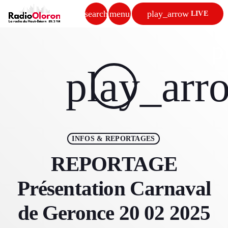
search
menu
play_arrow
LIVE
close
p
play_arrow
play_arr
RADIO OLORON
ACCUEIL
INFOS & REPORTAGES
PROGRAMMES & ÉMISSIONS
REPORTAGE
TITRES DIFFUSÉS
Présentation Carnaval
PODCASTS
de Geronce 20 02 2025
ACTUALITÉS