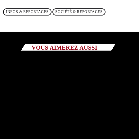
INFOS & REPORTAGES
SOCIÉTÉ & REPORTAGES
Catégories
Non catégorisé
Sports
VOUS AIMEREZ AUSSI
ÉMISSIONS À VENIR