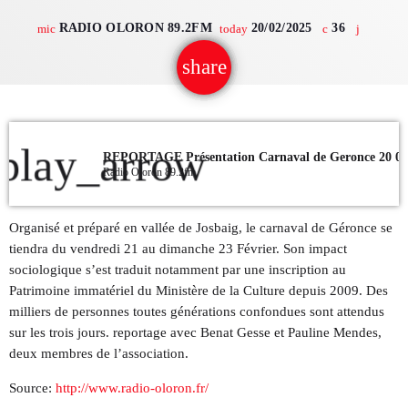
RADIO OLORON 89.2FM
20/02/2025
36
mic
today
QUI SOMMES NOUS ?
share
email
CONTACT
ADHÉRER OU SOUTENIR
play_arrow
REPORTAGE Présentation Carnaval de Geronce 20 02
Radio Oloron 89.2fm
Archives
Organisé et préparé en vallée de Josbaig, le carnaval de Géronce se
tiendra du vendredi 21 au dimanche 23 Février. Son impact
juillet 2026
sociologique s’est traduit notamment par une inscription au
Patrimoine immatériel du Ministère de la Culture depuis 2009. Des
octobre 2025
milliers de personnes toutes générations confondues sont attendus
sur les trois jours. reportage avec Benat Gesse et Pauline Mendes,
septembre 2025
deux membres de l’association.
août 2025
Source:
http://www.radio-oloron.fr/