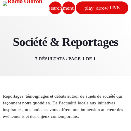
search
menu
play_arrow
LIVE
close
p
play_arrow
Société & Reportages
RADIO OLORON
7 RÉSULTATS / PAGE 1 DE 1
ACCUEIL
PROGRAMMES & ÉMISSIONS
Reportages, témoignages et débats autour de sujets de société qui
TITRES DIFFUSÉS
façonnent notre quotidien. De l’actualité locale aux initiatives
inspirantes, nos podcasts vous offrent une immersion au cœur des
PODCASTS
événements et des enjeux contemporains.
ACTUALITÉS