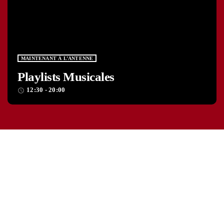
MAINTENANT À L’ANTENNE
Playlists Musicales
12:30 - 20:00
access_time