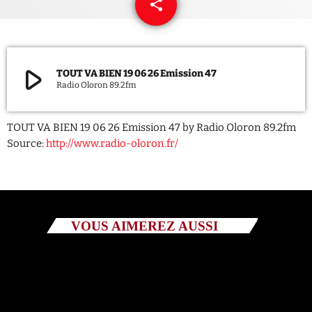
share
email
QUI SOMMES NOUS ?
CONTACT
play_arrow
TOUT VA BIEN 19 06 26 Emission 47
Radio Oloron 89.2fm
ADHÉRER OU SOUTENIR
TOUT VA BIEN 19 06 26 Emission 47 by Radio Oloron 89.2fm
Source:
http://www.radio-oloron.fr/
Archives
juillet 2026
VOUS AIMEREZ AUSSI
octobre 2025
septembre 2025
août 2025