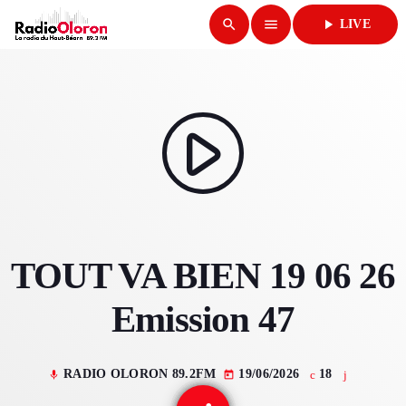
search
menu
play_arrow
LIVE
close
play_arrow
RADIO OLORON
play_arrow
ACCUEIL
TOUT VA BIEN 19 06 26
PROGRAMMES & ÉMISSIONS
Emission 47
TITRES DIFFUSÉS
PODCASTS
RADIO OLORON 89.2FM
19/06/2026
18
mic
today
ACTUALITÉS