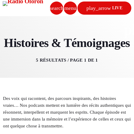
search
menu
play_arrow
LIVE
close
p
play_arrow
Histoires & Témoignages
RADIO OLORON
5 RÉSULTATS / PAGE 1 DE 1
ACCUEIL
PROGRAMMES & ÉMISSIONS
Des voix qui racontent, des parcours inspirants, des histoires
TITRES DIFFUSÉS
vraies… Nos podcasts mettent en lumière des récits authentiques qui
résonnent, interpellent et marquent les esprits. Chaque épisode est
PODCASTS
une immersion dans la mémoire et l’expérience de celles et ceux qui
ont quelque chose à transmettre.
ACTUALITÉS