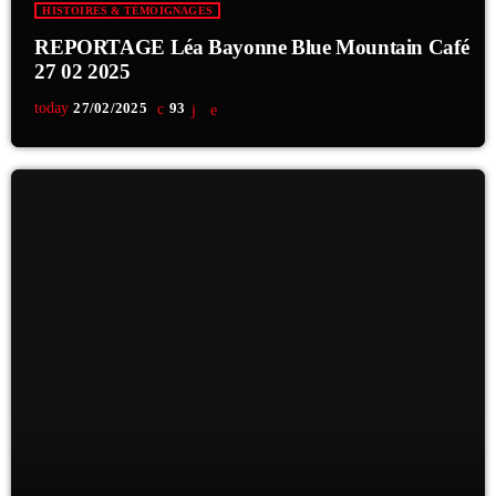
HISTOIRES & TÉMOIGNAGES
REPORTAGE Léa Bayonne Blue Mountain Café
Catégories
27 02 2025
today
27/02/2025
93
Non catégorisé
Sports
ÉMISSIONS À VENIR
Playlists Musicales
12:45 - 16:00
À La Croisée des Maux
16:00 - 17:00
C’est Quoi Ton Job ?