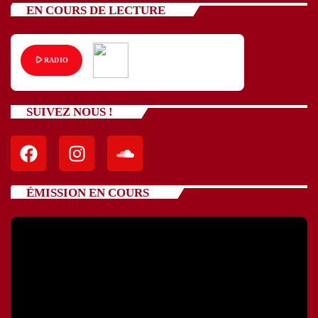
EN COURS DE LECTURE
play_arrow
RADIO
SUIVEZ NOUS !
ÉMISSION EN COURS