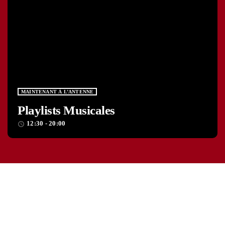
MAINTENANT À L’ANTENNE
Playlists Musicales
12:30 - 20:00
access_time