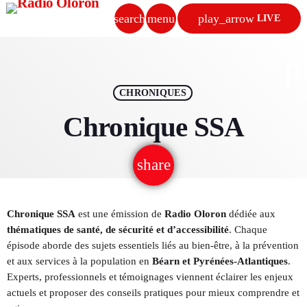
search
menu
play_arrow
LIVE
close
p
play_arrow
RADIO OLORON
CHRONIQUES
Chronique SSA
share
email
ACCUEIL
PROGRAMMES & ÉMISSIONS
Chronique SSA
est une émission de
Radio Oloron
dédiée aux
thématiques de santé, de sécurité et d’accessibilité
. Chaque
TITRES DIFFUSÉS
épisode aborde des sujets essentiels liés au bien-être, à la prévention
et aux services à la population en
Béarn et Pyrénées-Atlantiques
.
PODCASTS
Experts, professionnels et témoignages viennent éclairer les enjeux
actuels et proposer des conseils pratiques pour mieux comprendre et
ACTUALITÉS