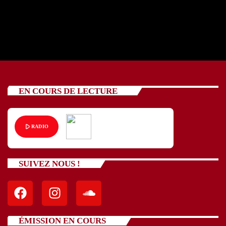
Hamak
EN COURS DE LECTURE
play_arrow
RADIO
SUIVEZ NOUS !
ÉMISSION EN COURS