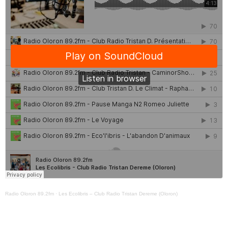
QUI SOMMES NOUS ?
CONTACT
ADHÉRER OU SOUTENIR
Archives
juillet 2026
octobre 2025
septembre 2025
Radio Oloron 89.2fm
·
Les Ecolibris – Club Radio Tristan Dereme (Oloron)
août 2025