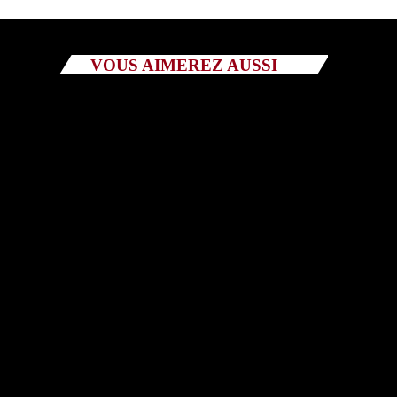
Catégories
VOUS AIMEREZ AUSSI
Non catégorisé
Sports
ÉMISSIONS À VENIR
EMISSIONS
Tout Va Bien