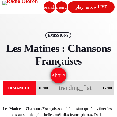
search
menu
play_arrow
LIVE
close
p
play_arrow
RADIO OLORON
EMISSIONS
Les Matines : Chansons
Françaises
ACCUEIL
share
email
PROGRAMMES & ÉMISSIONS
trending_flat
DIMANCHE
10:00
12:00
TITRES DIFFUSÉS
PODCASTS
Les Matines : Chansons Françaises
est l’émission qui fait vibrer les
ACTUALITÉS
matinées au son des plus belles
mélodies francophones
. De la