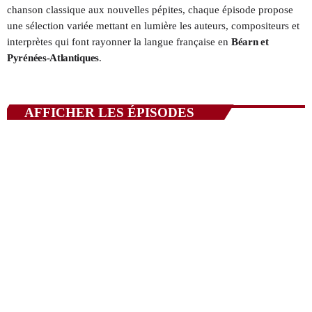
chanson classique aux nouvelles pépites, chaque épisode propose
une sélection variée mettant en lumière les auteurs, compositeurs et
QUI SOMMES NOUS ?
interprètes qui font rayonner la langue française en
Béarn et
Pyrénées-Atlantiques
.
CONTACT
ADHÉRER OU SOUTENIR
AFFICHER LES ÉPISODES
Archives
juillet 2026
octobre 2025
septembre 2025
août 2025