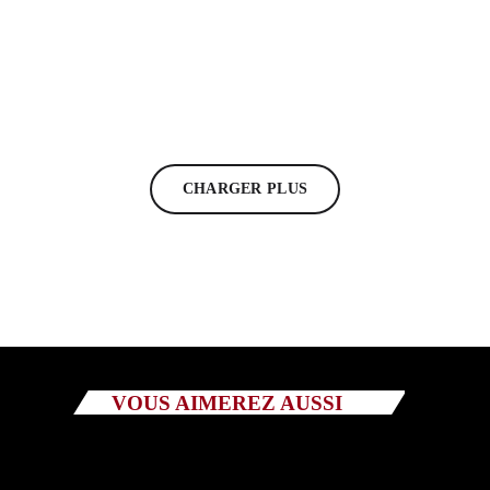
LET THERE BE ROCK
Let There Be Rock (221) du 14 10 2024 Pillage
épisode 1
today
25/02/2025
14
CHARGER PLUS
VOUS AIMEREZ AUSSI