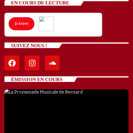
EN COURS DE LECTURE
play_arrow
RADIO
SUIVEZ NOUS !
ÉMISSION EN COURS