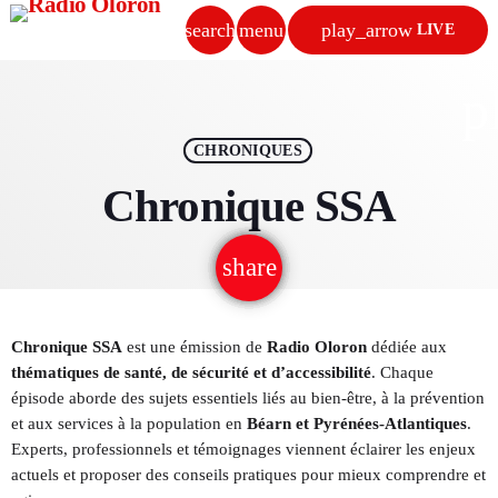
search
menu
play_arrow
LIVE
close
p
play_arrow
RADIO OLORON
CHRONIQUES
Chronique SSA
share
email
ACCUEIL
PROGRAMMES & ÉMISSIONS
Chronique SSA
est une émission de
Radio Oloron
dédiée aux
thématiques de santé, de sécurité et d’accessibilité
. Chaque
TITRES DIFFUSÉS
épisode aborde des sujets essentiels liés au bien-être, à la prévention
et aux services à la population en
Béarn et Pyrénées-Atlantiques
.
PODCASTS
Experts, professionnels et témoignages viennent éclairer les enjeux
actuels et proposer des conseils pratiques pour mieux comprendre et
ACTUALITÉS