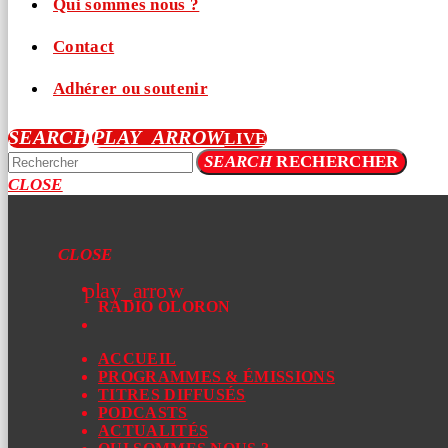
Qui sommes nous ?
Contact
Adhérer ou soutenir
SEARCH
PLAY_ARROW
LIVE
SEARCH
RECHERCHER
CLOSE
CLOSE
play_arrow
RADIO OLORON
ACCUEIL
PROGRAMMES & ÉMISSIONS
TITRES DIFFUSÉS
PODCASTS
ACTUALITÉS