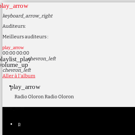
play_arrow
keyboard_arrow_right
Auditeurs:
Meilleurs auditeurs :
play_arrow
00:00
00:00
playlist_play
chevron_left
volume_up
chevron_left
Aller à l'album
play_arrow
Radio Oloron
Radio Oloron
MUSIC_NOTE