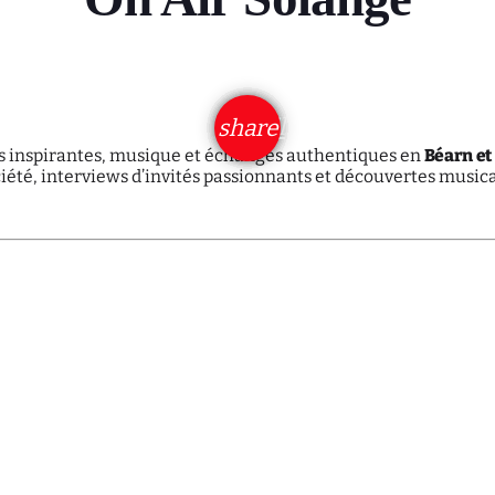
email
share
s inspirantes, musique et échanges authentiques en
Béarn et
société, interviews d’invités passionnants et découvertes musi